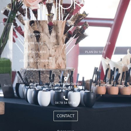
À PROPOS
RECRUTEMENT
ENTREPRISES
MENTIONS LÉGALES
PARTICULIERS
PLAN DU SITE
ATELIERS CULINAIRES
ACTUALITÉS
80, chemin du Gabugy
69120 Vaulx-en-Velin
04 78 54 58 96
CONTACT