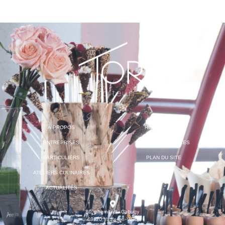
À PROPOS
RECRUTEMENT
ENTREPRISES
MENTIONS LÉGALES
PARTICULIERS
PLAN DU SITE
ATELIERS CULINAIRES
ACTUALITÉS
80, chemin du Gabugy
69120 Vaulx-en-Velin