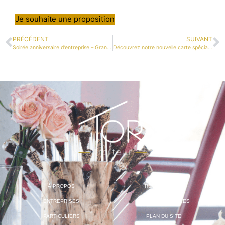
Je souhaite une proposition
PRÉCÉDENT
SUIVANT
Soirée anniversaire d’entreprise – Grand Bal Masqué
Découvrez notre nouvelle carte spéciale livraisons !
À PROPOS
RECRUTEMENT
ENTREPRISES
MENTIONS LÉGALES
PARTICULIERS
PLAN DU SITE