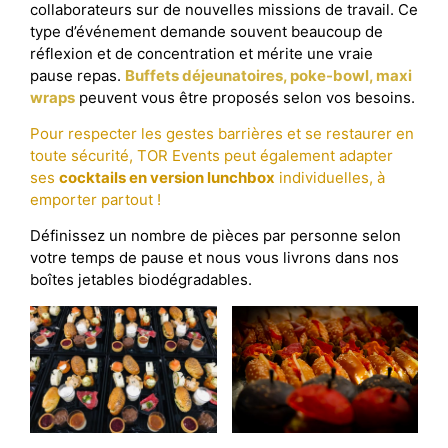
collaborateurs sur de nouvelles missions de travail. Ce
type d’événement demande souvent beaucoup de
réflexion et de concentration et mérite une vraie
pause repas.
Buffets déjeunatoires, poke-bowl, maxi
wraps
peuvent vous être proposés selon vos besoins.
Pour respecter les gestes barrières et se restaurer en
toute sécurité, TOR Events peut également adapter
ses
cocktails en version lunchbox
individuelles, à
emporter partout !
Définissez un nombre de pièces par personne selon
votre temps de pause et nous vous livrons dans nos
boîtes jetables biodégradables.