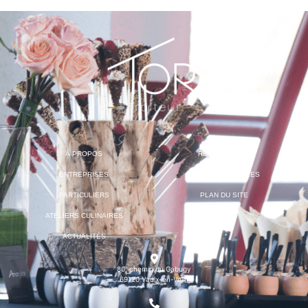
À PROPOS
RECRUTEMENT
ENTREPRISES
MENTIONS LÉGALES
PARTICULIERS
PLAN DU SITE
ATELIERS CULINAIRES
ACTUALITÉS
80, chemin du Gabugy
69120 Vaulx-en-Velin